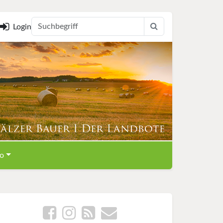
Login
o