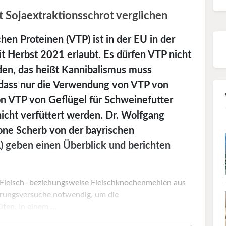
t Sojaextraktionsschrot verglichen
hen Proteinen (VTP) ist in der EU in der
t Herbst 2021 erlaubt. Es dürfen VTP nicht
rden, das heißt Kannibalismus muss
 dass nur die Verwendung von VTP von
on VTP von Geflügel für Schweinefutter
nicht verfüttert werden. Dr. Wolfgang
mone Scherb von der bayrischen
L) geben einen Überblick und berichten
n Fleisch- beziehungsweise Fleischknochenmehlen aus
terungsversuche notwendig, um die
fen. In einem ...