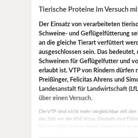
Tierische Proteine im Versuch mi
Der Einsatz von verarbeiteten tierisc
Schweine- und Geflügelfütterung sei
an die gleiche Tierart verfüttert we
ausgeschlossen sein. Das bedeutet,
Schweinen für Geflügelfutter und v
erlaubt ist. VTP von Rindern dürfen 
Preißinger, Felicitas Ahrens und Si
Landesanstalt für Landwirtschaft (Lf
über einen Versuch.
Die VTP sind nicht mehr vergleichbar mit de
der Zeit vor der BSE-Krise. Deshalb sind Füt
Einsatzmöglichkeiten dieser Futtermittel zu prü