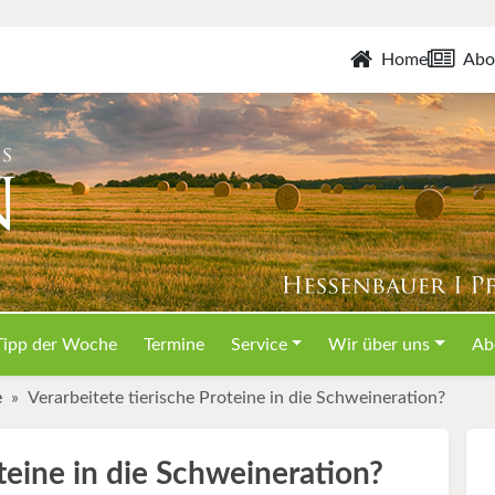
Home
Abo
Tipp der Woche
Termine
Service
Wir über uns
Ab
e
Verarbeitete tierische Proteine in die Schweineration?
oteine in die Schweineration?