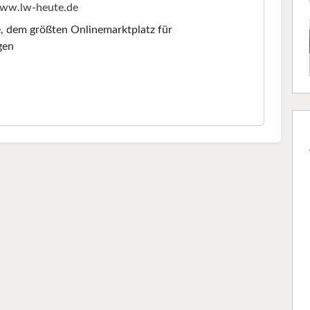
ww.lw-heute.de
e
, dem größten Onlinemarktplatz für
gen