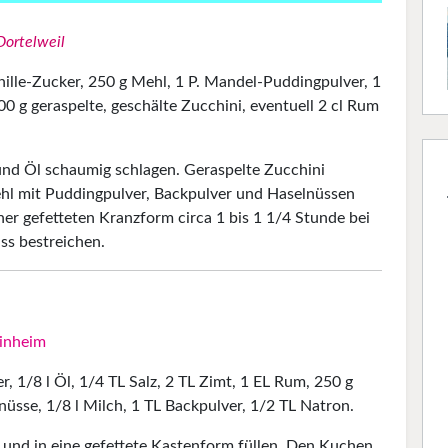
Dortelweil
anille-Zucker, 250 g Mehl, 1 P. Man­del-Puddingpulver, 1
0 g geraspelte, geschälte Zucchini, eventuell 2 cl Rum
 und Öl schaumig schlagen. Geraspelte Zucchini
hl mit Puddingpulver, Backpulver und Haselnüssen
ner gefetteten Kranzform circa 1 bis 1 1/4 Stunde bei
ss bestreichen.
inheim
er, 1/8 l Öl, 1/4 TL Salz, 2 TL Zimt, 1 EL Rum, 250 g
-nüsse, 1/8 l Milch, 1 TL Backpulver, 1/2 TL Natron.
und in eine gefettete Kastenform füllen. Den Kuchen