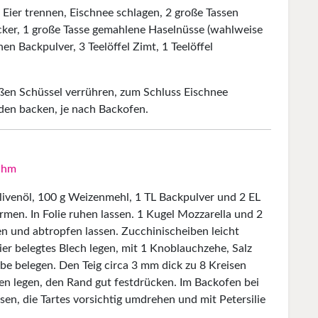
 Eier trennen, Eischnee schlagen, 2 große Tassen
zucker, 1 große Tasse gemahlene Haselnüsse (wahlweise
n Backpulver, 3 Teelöffel Zimt, 1 Teelöffel
oßen Schüssel verrühren, zum Schluss Eischnee
nden backen, je nach Backofen.
Ohm
livenöl, 100 g Weizenmehl, 1 TL Backpulver und 2 EL
men. In Folie ruhen lassen. 1 Kugel Mozzarella und 2
en und abtropfen lassen. Zucchinischeiben leicht
er belegtes Blech legen, mit 1 Knoblauchzehe, Salz
be belegen. Den Teig circa 3 mm dick zu 8 Kreisen
ben legen, den Rand gut festdrücken. Im Backofen bei
en, die Tartes vorsichtig umdrehen und mit Petersilie