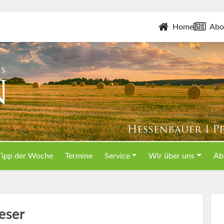
Home
Abo
Tipp der Woche
Termine
Service
Wir über uns
Ab
eser