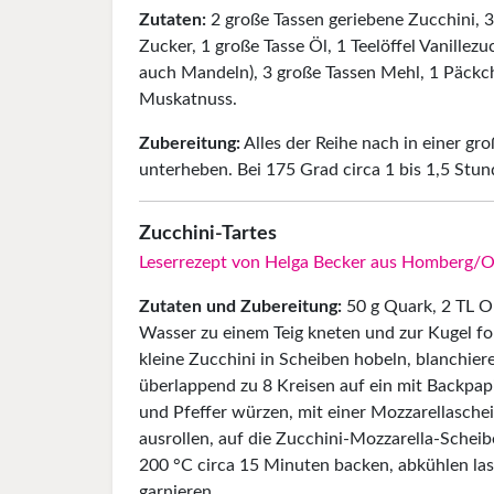
Zutaten:
2 große Tassen geriebene Zucchini, 3
Zucker, 1 große Tasse Öl, 1 Teelöffel Vanille
auch Mandeln), 3 große Tassen Mehl, 1 Päckche
Muskatnuss.
Zubereitung:
Alles der Reihe nach in einer gr
unterheben. Bei 175 Grad circa 1 bis 1,5 Stu
Zucchini-Tartes
Leserrezept von Helga Becker aus Homberg/
Zutaten und Zubereitung:
50 g Quark, 2 TL O
Wasser zu einem Teig kneten und zur Kugel for
kleine Zucchini in Scheiben hobeln, blanchier
überlappend zu 8 Kreisen auf ein mit Backpapi
und Pfeffer würzen, mit einer Mozzarellaschei
ausrollen, auf die Zucchini-Mozzarella-Schei
200 °C circa 15 Minuten backen, abkühlen lass
garnieren.