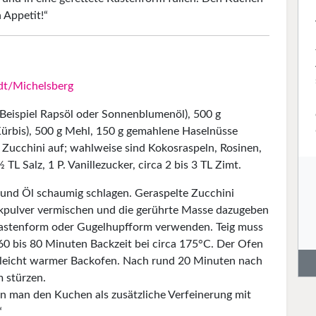
 Appetit!“
dt/Michelsberg
 Beispiel Rapsöl oder Sonnenblumenöl), 500 g
 Kürbis), 500 g Mehl, 150 g gemahlene Haselnüsse
 Zucchini auf; wahlweise sind Kokosraspeln, Rosinen,
L Salz, 1 P. Vanillezucker, circa 2 bis 3 TL Zimt.
t und Öl schaumig schlagen. Geraspelte Zucchini
kpulver vermischen und die gerührte Masse dazugeben
Kastenform oder Gugelhupfform verwenden. Teig muss
 60 bis 80 Minuten Backzeit bei circa 175°C. Der Ofen
n leicht warmer Backofen. Nach rund 20 Minuten nach
 stürzen.
 man den Kuchen als zusätzliche Verfeinerung mit
“