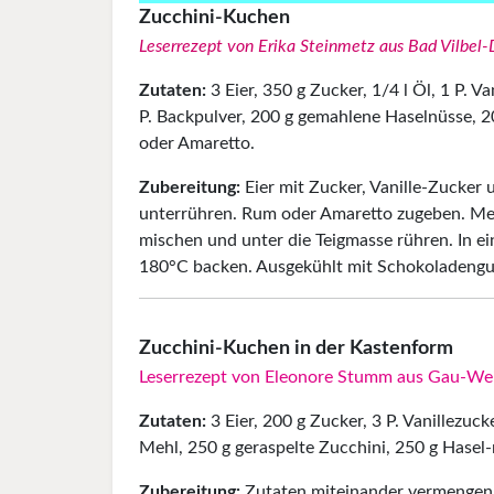
Zucchini-Kuchen
Leserrezept von Erika Steinmetz aus Bad Vilbel-
Zutaten:
3 Eier, 350 g Zucker, 1/4 l Öl, 1 P. V
P. Backpulver, 200 g gemahlene Haselnüsse, 20
oder Amaretto.
Zubereitung:
Eier mit Zucker, Vanille-Zucker
unterrühren. Rum oder Amaretto zugeben. Me
mischen und unter die Teigmasse rühren. In ei
180°C backen. Ausgekühlt mit Schokoladengu
Zucchini-Kuchen in der Kastenform
Leserrezept von Eleonore Stumm aus Gau-We
Zutaten:
3 Eier, 200 g Zucker, 3 P. Vanillezuck
Mehl, 250 g geraspelte Zucchini, 250 g Ha­­sel
Zubereitung:
Zutaten miteinander vermengen 