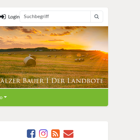
Login
o