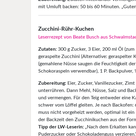
mit Umluft backen: 50 bis 60 Minuten. „Guten
Zucchini-Rühr-Kuchen
Leserrezept von Beate Busch aus Schwalmsta
Zutaten:
300 g Zucker, 3 Eier, 200 ml Öl (zum
geraspelte Zucchini (Alternative: geraspelter
(gemahlene Nüsse saugen die Feuchtigkeit der
Schokoraspeln verwendbar), 1 P. Backpulver, ½ T
Zubereitung:
Eier, Zucker, Vanillezucker, Zim
unterrühren. Dann Mehl, Nüsse, Salz und Bac
und vermengen. Für den Teig entweder eine 
schwer vom Löffel gleiten. Je nach Backofen:
muss nicht vorgeheizt werden, optimal ist ei
der Backzeit den Zucchinikuchen aus der Form
Tipp der LW-Leserin:
„Nach dem Erkalten kann
Puderzucker oder Schokoladenguss verzieren.