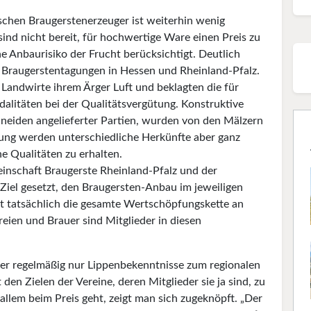
i­schen Braugerstenerzeuger ist weiterhin wenig
sind nicht bereit, für hochwertige Ware einen Preis zu
e Anbaurisiko der Frucht berücksichtigt. Deutlich
 Braugerstentagungen in Hessen und Rheinland-Pfalz.
Landwirte ihrem Ärger Luft und beklagten die für
dalitäten bei der Qualitätsvergütung. Kon­struktive
hneiden angelieferter Partien, wurden von den Mälzern
itung werden unterschiedliche Herkünfte aber ganz
he Qualitäten zu erhalten.
einschaft Braugerste Rheinland-Pfalz und der
Ziel gesetzt, den Braugersten-Anbau im jeweiligen
t tatsächlich die gesamte Wertschöpfungs­kette an
reien und Brauer sind Mitglieder in diesen
er regelmäßig nur Lippenbekenntnisse zum regionalen
den Zielen der Vereine, deren Mitglieder sie ja sind, zu
lem beim Preis geht, zeigt man sich zu­geknöpft. „Der