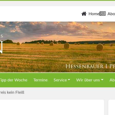
Home
Abo
Tipp der Woche
Termine
Service
Wir über uns
Ab
is kein Fleiß