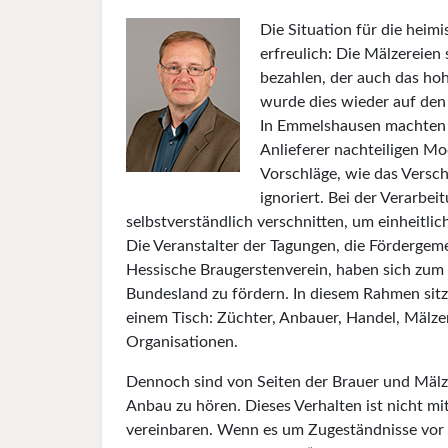
Die Situation für die heim
erfreulich: Die Mälzereien 
bezahlen, der auch das hoh
wurde dies wieder auf den
In Emmelshausen mach­ten 
Anlieferer nachteiligen Mo
Vorschläge, wie das Versc
ignoriert. Bei der Verarbe
selbstverständlich verschnitten, um einheitlic
Die Veranstalter der Tagun­gen, die Fördergem
Hessische Braugerstenverein, haben sich zum 
Bundesland zu fördern. In diesem Rahmen sitz
einem Tisch: Züch­ter, Anbauer, Handel, Mälze
Organisationen.
Dennoch sind von Seiten der Brauer und Mälz
Anbau zu hören. Dieses Verhalten ist nicht mit 
vereinbaren. Wenn es um Zugeständnisse vor al