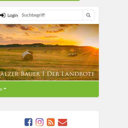
Login
o