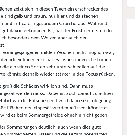
lächen zeigt sich in diesen Tagen ein erschreckendes
de sind gelb und braun, nur hier und da stechen
en und Triticale in gesundem Grün heraus. Während
 gut davon gekommen ist, hat der Frost der ersten drei
lich besonders dem Weizen aber auch der
zt.
en vorangegangenen milden Wochen nicht möglich war,
hützende Schneedecke hat es insbesondere die frühen
 die einzelnen Sorten sehr unterschiedlich auf die
te könnte deshalb wieder stärker in den Focus rücken.
 groß die Schäden wirklich sind. Dann muss
ngesät werden muss. Dabei ist auch darauf zu achten,
ührt wurde. Entscheidend wird dann sein, ob genug
roße Flächen neu eingesät werden müssen, könnte es
 wird es beim Sommergetreide ohnehin nicht geben.
g der Sommerungen deutlich, auch wenn dies gute
e Sommerweizen, Hafer und die Leguminosenarten