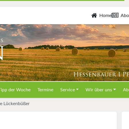
Home
Abo
Tipp der Woche
Termine
Service
Wir über uns
Ab
te Lückenbüßer