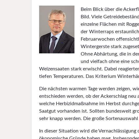
Beim Blick über die Ackerf
Bild. Viele Getreidebestän
einzelne Flächen mit Rogg
der Winterraps erstaunlich
Februarwochen offensicht
Wintergerste stark zugeset
Ohne Abhärtung, die in d
und vielfach ohne eine sc
Weizensaaten stark erwischt. Dabei reagierten
tiefen Temperaturen. Das Kriterium Winterhär
Die nächsten warmen Tage werden zeigen, wie
entschieden werden, ob der Ackerschlag neu a
welche Herbizidmaßnahme im Herbst durchgef
Saatgut vorhanden ist. Sollten bundesweit g
sehr knapp werden. Die große Sortenauswahl
In dieser Situation wird die Vernachlässigun
ökonomische Gründe haben mag. Insbesonder