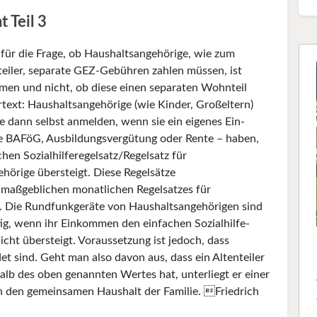
 Teil 3
für die Frage, ob Haushaltsangehörige, wie zum
nteiler, separate GEZ-Gebühren zahlen müssen, ist
en und nicht, ob diese einen separaten Wohnteil
rtext: Haushaltsangehörige (wie Kinder, Großeltern)
 dann selbst anmelden, wenn sie ein eigenes Ein­
 BAFöG, Ausbildungsvergütung oder Rente – haben,
hen Sozialhilferegelsatz/Regelsatz für
hörige übersteigt. Diese Regelsätze
s maßgeblichen monatlichen Regelsatzes für
o. Die Rundfunkgeräte von Haushalts­angehörigen sind
ig, wenn ihr Einkommen den einfachen Sozialhilfe­
icht übersteigt. Vo­raussetzung ist jedoch, dass
t sind. Geht man also davon aus, dass ein Altenteiler
lb des oben genannten Wertes hat, unterliegt er einer
in den gemeinsamen Haushalt der Familie. Friedrich