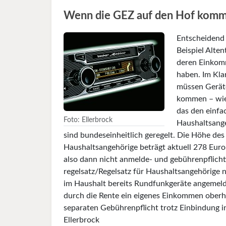
Wenn die GEZ auf den Hof kommt
Entscheidend 
Beispiel Alte
deren Einkomm
haben. Im Kla
müssen Geräte
kommen – wie
das den einfac
Foto: Ellerbrock
Haushaltsange
sind bundeseinheitlich ge­regelt. Die Höhe de
Haushaltsange­hörige beträgt aktuell 278 Eur
also dann nicht anmelde- und gebührenpflicht
regel­satz/Regelsatz für Haushaltsangehörige n
im Haushalt bereits Rundfunkgeräte an­gemelde
durch die Rente ein eigenes Einkommen oberha
separaten Gebührenpflicht trotz Einbindung 
Ellerbrock