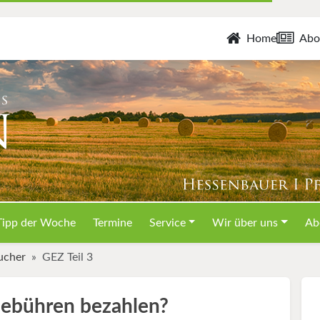
Home
Abo
Tipp der Woche
Termine
Service
Wir über uns
Ab
ucher
GEZ Teil 3
Gebühren bezahlen?