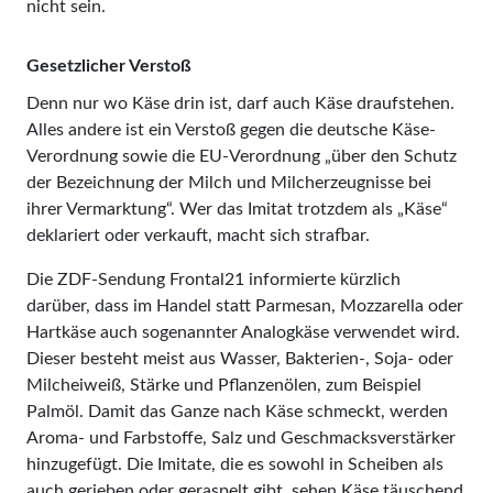
nicht sein.
Gesetzlicher Verstoß
Denn nur wo Käse drin ist, darf auch Käse draufstehen.
Alles andere ist ein Verstoß gegen die deutsche Käse-
Verordnung sowie die EU-Verordnung „über den Schutz
der Bezeichnung der Milch und Milcherzeugnisse bei
ihrer Vermarktung“. Wer das Imitat trotz­dem als „Käse“
deklariert oder verkauft, macht sich strafbar.
Die ZDF-Sendung Frontal21 informierte kürzlich
darüber, dass im Handel statt Parmesan, Mozzarella oder
Hartkäse auch sogenannter Analogkäse verwendet wird.
Dieser besteht meist aus Wasser, Bakterien-, Soja- oder
Milcheiweiß, Stärke und Pflanzenölen, zum Beispiel
Palm­öl. Damit das Ganze nach Käse schmeckt, werden
Aroma- und Farbstoffe, Salz und Geschmacksverstärker
hinzugefügt. Die Imitate, die es sowohl in Scheiben als
auch gerieben oder geraspelt gibt, sehen Käse täuschend