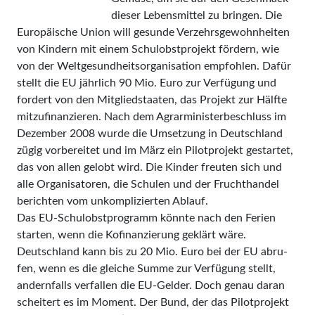
dieser Lebensmittel zu bringen. Die
Europäische Union will gesunde Verzehrsgewohnheiten
von Kindern mit einem Schulobst­projekt fördern, wie
von der Welt­gesundheitsorganisation empfohlen. Dafür
stellt die EU jährlich 90 Mio. Euro zur Verfügung und
fordert von den Mitgliedstaaten, das Projekt zur Hälfte
mit­zufinanzieren. Nach dem Agrar­minis­terbeschluss im
Dezember 2008 wurde die Umsetzung in Deutschland
zügig vorbe­reitet und im März ein Pilotprojekt gestartet,
das von allen gelobt wird. Die Kinder freuten sich und
alle Organisatoren, die Schulen und der Fruchthandel
berichten vom un­kom­plizier­ten Ablauf.
Das EU-Schulobstprogramm könnte nach den Ferien
starten, wenn die Kofinan­zierung ge­klärt wäre.
Deutschland kann bis zu 20 Mio. Euro bei der EU ab­ru­
fen, wenn es die gleiche Sum­me zur Verfügung stellt,
andernfalls verfallen die EU-Gel­der. Doch genau daran
scheitert es im Moment. Der Bund, der das Pi­lot­­projekt