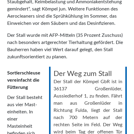
Staubgehalt, Keimbelastung und Ammoniakentstehung
gemindert“, sagt Kömpel jun. Weitere Funktionen des
Aerocleaners sind die Sprühkühlung im Sommer, das
Einweichen vor dem Säubern und das Desinfizieren.
Der Stall wurde mit AFP-Mitteln (35 Prozent Zuschuss)
nach besonders artgerechter Tierhaltung gefördert. Die
Bauherren haben viel Wert darauf gelegt, den Stall
zukunftsorientiert zu planen.
Der Weg zum Stall
Sortierschleuse
vereinfacht die
Der Stall der Kömpel GbR ist in
Fütterung
36137 Großenlüder,
Aussiedlerhof 1, zu finden. Fährt
Der Stall besteht
man aus Großenlüder in
aus vier Mast­
Richtung Fulda, liegt der Stall
einheiten. In
nach 700 Metern auf der
einer
rechten Seite im Feld. Der Weg
Masteinheit
wird beim Tag der offenen Tür
befinden sich