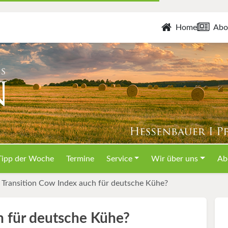
Home
Abo
Tipp der Woche
Termine
Service
Wir über uns
Ab
Transition Cow Index auch für deutsche Kühe?
h für deutsche Kühe?