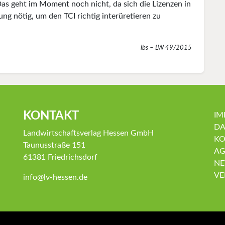
Das geht im Moment noch nicht, da sich die Lizenzen in
ng nötig, um den TCI richtig interüretieren zu
ibs – LW 49/2015
KONTAKT
IM
DA
Landwirtschaftsverlag Hessen GmbH
KO
Taunusstraße 151
AG
61381 Friedrichsdorf
NE
VE
info@lv-hessen.de