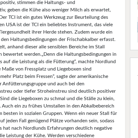
r positiv, stimmen die Haltungs- und
tiv, geben die Kühe also weniger Milch als erwartet,
Der TCI ist ein gutes Werkzeug zur Beurteilung des
 USA ist der TCI ein beliebtes Instrument, das viele
 Tiergesundheit ihrer Herde stehen. Zudem wurde ein
 den Haltungsbedingungen der Frischabkalber erfasst.
t, anhand dieser alle sensiblen Bereiche im Stall
n bewertet werden.„Denn die Haltungsbedingungen in
s auf die Leistung als die Fütterung“, machte Nordlund
die Maße von Fressplatz und Liegeboxen sind
 mehr Platz beim Fressen“, sagte der amerikanische
 der Anfütterungsgruppe und auch bei den
streu oder tiefer Stroheinstreu sind deutlich positiver
nd die Liegeboxen zu schmal und die Ställe zu klein,
 Auch ein zu frühes Umstallen in den Abkalbebereich
am besten in sozialen Gruppen. Wenn ein neuer Stall für
uf jeden Fall genügend Plätze vorhanden sein, sodass
s hat nach Nordlunds Erfahrungen deutlich negative
ie Leistung der Kühe. Werden verschiedene