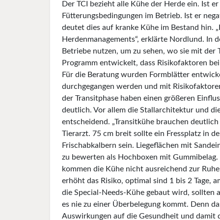
Der TCI bezieht alle Kühe der Herde ein. Ist e
Fütterungsbedingungen im Betrieb. Ist er nega
deutet dies auf kranke Kühe im Bestand hin. „
Herdenmanagements“, erklärte Nordlund. In den
Betriebe nutzen, um zu sehen, wo sie mit der
Programm entwickelt, dass Risikofaktoren bei
Für die Beratung wurden Formblätter entwickel
durchgegangen werden und mit Risikofaktore
der Transitphase haben einen größeren Einflus
deutlich. Vor allem die Stallarchitektur und 
entscheidend. „Transitkühe brauchen deutlich
Tierarzt. 75 cm breit sollte ein Fressplatz in
Frischabkalbern sein. Liegeflächen mit Sandein
zu bewerten als Hochboxen mit Gummibelag. Si
kommen die Kühe nicht ausreichend zur Ruhe.
erhöht das Risiko, optimal sind 1 bis 2 Tage, 
die Special-Needs-Kühe gebaut wird, sollten a
es nie zu einer Überbelegung kommt. Denn da
Auswirkungen auf die Gesundheit und damit d