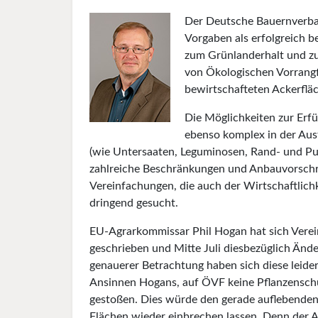
Der Deutsche Bauernverba
Vorgaben als erfolgreich 
zum Grünlanderhalt und zur
von Ökologischen Vorrangf
bewirtschafteten Ackerflä
Die Möglichkeiten zur Erfül
ebenso komplex in der Aus
(wie Untersaaten, Leguminosen, Rand- und Pu
zahlreiche Beschränkungen und Anbauvorschri
Vereinfachungen, die auch der Wirtschaftli
dringend gesucht.
EU-Agrarkommissar Phil Hogan hat sich Verei
geschrieben und Mitte Juli diesbezüglich Änd
genauerer Betrachtung haben sich diese leider
Ansinnen Hogans, auf ÖVF keine Pflanzenschutz
gestoßen. Dies würde den gerade auflebende
Flächen wieder einbrechen lassen. Denn der 