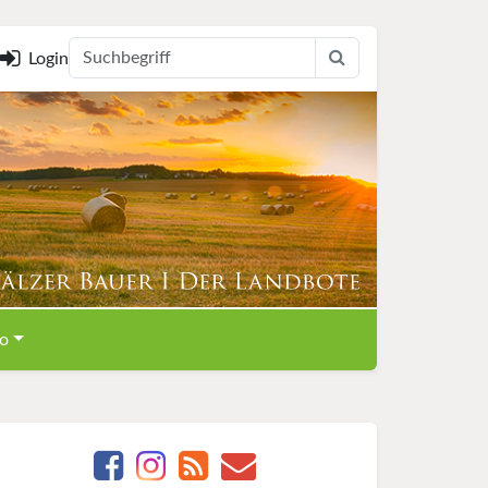
Login
o