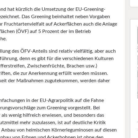
nd hat kürzlich die Umsetzung der EU-Greening-
bezeichnet. Das Greening beinhaltet neben Vorgaben
 Fruchtartenvielfalt auf Ackerflächen auch die Anlage
lächen (ÖVF) auf 5 Prozent der im Betrieb
che.
lung des ÖFV-Anteils sind relativ vielfältig, aber auch
führung, denn es gibt für die verschiedenen Kulturen
fferstreifen, Zwischenfrüchte, Brachen usw.)
ften, die zur Anerkennung erfüllt werden müssen.
chkeit der Maßnahmen zugutekommen, werden daher
nfachungen in der EU-Agrarpolitik auf die Fahne
erungsvorschläge zum Greening vorgestellt. Bei
 als wenig hilfreich erwiesen, und besonders das
mittel mehr zuzulassen, ist auf deutliche Kritik
n Anbau von heimischen Körnerleguminosen auf diesen
Anbau von Erbsen und Ackerbohnen ist ohne den