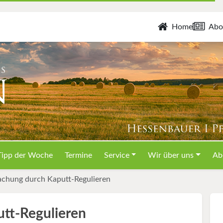
Home
Abo
Tipp der Woche
Termine
Service
Wir über uns
Ab
achung durch Kaputt-Regulieren
tt-Regulieren