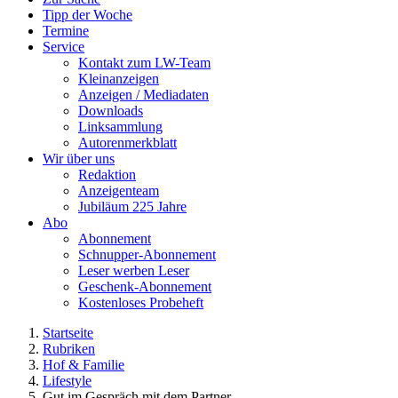
Tipp der Woche
Termine
Service
Kontakt zum LW-Team
Kleinanzeigen
Anzeigen / Mediadaten
Downloads
Linksammlung
Autorenmerkblatt
Wir über uns
Redaktion
Anzeigenteam
Jubiläum 225 Jahre
Abo
Abonnement
Schnupper-Abonnement
Leser werben Leser
Geschenk-Abonnement
Kostenloses Probeheft
Startseite
Rubriken
Hof & Familie
Lifestyle
Gut im Gespräch mit dem Partner