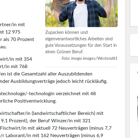
rtner/in mit
mt 12 975
Zupacken können und
r als 70 Prozent
eigenverantwortliches Arbeiten sind
gute Voraus­setzungen für den Start in
bau.
einen Grünen Beruf.
Foto: imago images/Westend61
rwirt/in mit 354
rt/in mit 768
fen ist die Gesamtzahl aller Auszubildenden
der Ausbildungsverträge jedoch leicht rückläufig.
ntechnologe/-technologin verzeichnet mit 48
erliche Positiventwicklung.
rtschafter/in (landwirtschaftlicher Bereich) mit
9,1 Prozent), der Beruf Winzer/in mit 321
Fischwirt/in mit aktuell 72 Neuverträgen (minus 7,7
he/r Laborant/in mit 162 Neuverträgen (minus 6,9