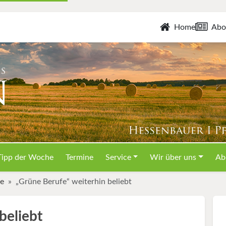
Home
Abo
Tipp der Woche
Termine
Service
Wir über uns
Ab
le
„Grüne Berufe“ weiterhin beliebt
beliebt