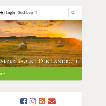
Login
o