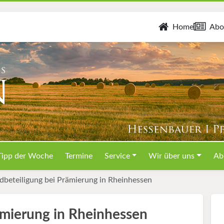
Home
Abo
Tipp der Woche
Termine
Service
Wir über uns
Ab
dbeteiligung bei Prämierung in Rheinhessen
ämierung in Rheinhessen