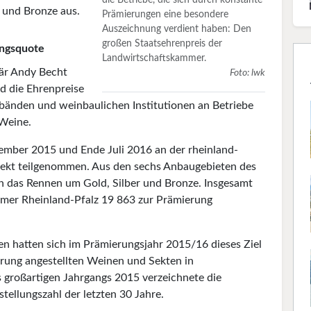
die Betriebe, die sich durch konstante
 und Bronze aus.
Prämierungen eine besondere
Auszeichnung verdient haben: Den
großen Staatsehrenpreis der
ungsquote
Landwirtschaftskammer.
är Andy Becht
Foto: lwk
d die Ehrenpreise
bänden und weinbaulichen Institutionen an Betriebe
 Weine.
mber 2015 und Ende Juli 2016 an der rheinland-
Sekt teilgenommen. Aus den sechs Anbaugebieten des
in das Rennen um Gold, Silber und Bronze. Insgesamt
mmer Rheinland-Pfalz 19 863 zur Prämierung
n hatten sich im Prämierungsjahr 2015/16 dieses Ziel
erung angestellten Weinen und Sekten in
s großartigen Jahrgangs 2015 verzeichnete die
ellungszahl der letzten 30 Jahre.