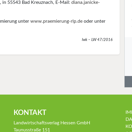
7, in 55543 Bad Kreuznach, E-Mail:
diana.janicke-
ämierung unter
www.praemierung-rlp.de
oder unter
lwk – LW 47/2016
KONTAKT
IM
DA
Landwirtschaftsverlag Hessen GmbH
KO
Taunusstraße 151