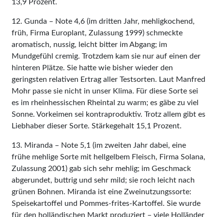
13,9 Prozent.
12. Gunda – Note 4,6 (im dritten Jahr, mehligkochend,
früh, Firma Europlant, Zulassung 1999) schmeckte
aromatisch, nussig, leicht bitter im Abgang; im
Mundgefühl cremig. Trotzdem kam sie nur auf einen der
hinteren Plätze. Sie hatte wie bisher wieder den
geringsten relativen Ertrag aller Testsorten. Laut Manfred
Mohr passe sie nicht in unser Klima. Für diese Sorte sei
es im rheinhessischen Rheintal zu warm; es gäbe zu viel
Sonne. Vorkeimen sei kontraproduktiv. Trotz allem gibt es
Liebhaber dieser Sorte. Stärkegehalt 15,1 Prozent.
13. Miranda – Note 5,1 (im zweiten Jahr dabei, eine
frühe mehlige Sorte mit hellgelbem Fleisch, Firma Solana,
Zulassung 2001) gab sich sehr mehlig; im Geschmack
abgerundet, buttrig und sehr mild; sie roch leicht nach
grünen Bohnen. Miranda ist eine Zweinutzungssorte:
Speisekartoffel und Pommes-frites-Kartoffel. Sie wurde
für den holländischen Markt produziert – viele Holländer