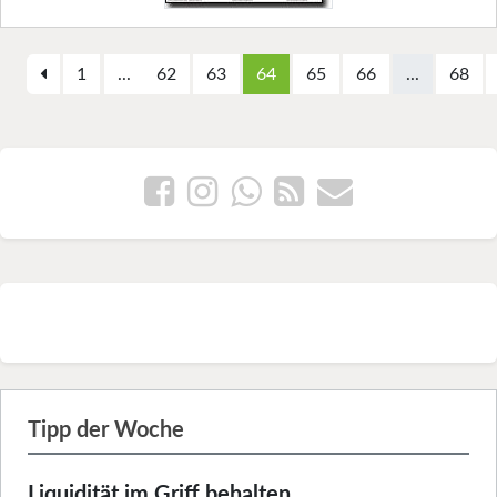
1
...
62
63
64
65
66
...
68
Tipp der Woche
Liquidität im Griff behalten