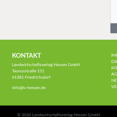
KONTAKT
IM
DA
Landwirtschaftsverlag Hessen GmbH
KO
Taunusstraße 151
AG
61381 Friedrichsdorf
NE
VE
info@lv-hessen.de
© 2026
Landwirtschaftsverlag Hessen GmbH