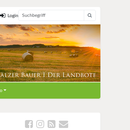
Login
o