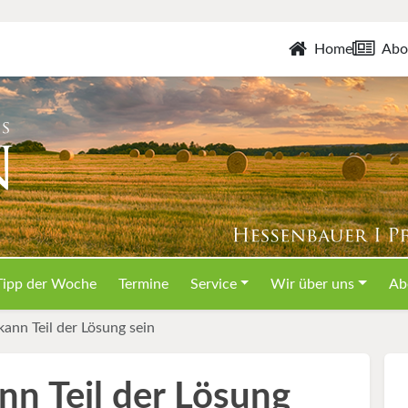
Home
Abo
Tipp der Woche
Termine
Service
Wir über uns
Ab
ann Teil der Lösung sein
n Teil der Lösung