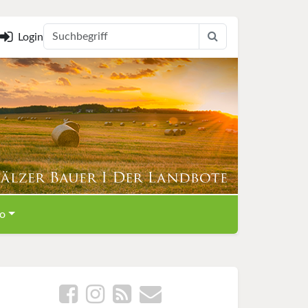
Login
o