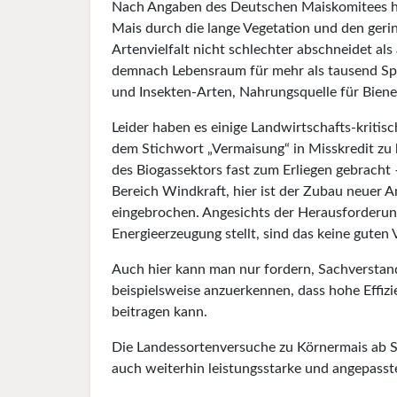
Nach Angaben des Deutschen Maiskomitees ha
Mais durch die lange Vegetation und den gerin
Artenvielfalt nicht schlechter abschneidet als
demnach Lebensraum für mehr als tausend Spi
und Insekten-Arten, Nahrungsquelle für Bien
Leider haben es einige Landwirtschafts-kritis
dem Stichwort „Vermaisung“ in Misskredit zu 
des Biogassektors fast zum Erliegen gebracht –
Bereich Windkraft, hier ist der Zubau neuer A
eingebrochen. Angesichts der Herausforderung
Energieerzeugung stellt, sind das keine guten
Auch hier kann man nur fordern, Sachverstan
beispielsweise anzuerkennen, dass hohe Effiz
beitragen kann.
Die Landessortenversuche zu Körnermais ab S
auch weiterhin leistungsstarke und angepasste 