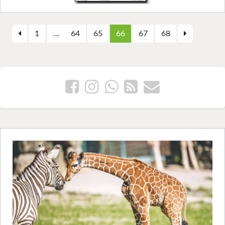
1
...
64
65
66
67
68